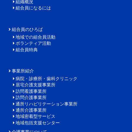
2025.04.11
組織概況
「くらしと健康」4月号を掲載しました
組合員になるには
2025.04.07
ホームページをリニューアルしました。
組合員のひろば
地域での組合員活動
ボランティア活動
組合員特典
事業所紹介
病院・診療所・歯科クリニック
居宅介護支援事業所
訪問看護事業所
訪問介護事業所
通所リハビリテーション事業所
通所介護事業所
地域密着型サービス
地域包括支援センター